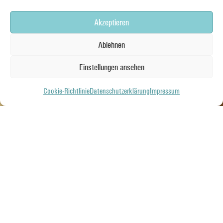
Akzeptieren
Ablehnen
Einstellungen ansehen
Cookie-Richtlinie
Datenschutzerklärung
Impressum
Zillmann GmbH & Co. KG
Frankfurter Landstraße 1
61352 Bad Homburg