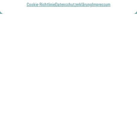
Cookie-Richtlinie
Datenschutzerklärung
Impressum
Zillmann GmbH & Co. KG
Frankfurter Landstraße 1
61352 Bad Homburg
Kontakt
(0 61 72) 17 17 40
info@zillmann.com
Impressum
Datenschutz
Cookie-Richtlinie