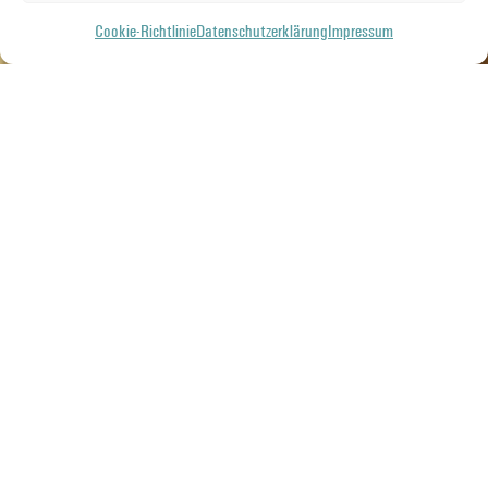
Cookie-Richtlinie
Datenschutzerklärung
Impressum
Zillmann GmbH & Co. KG
Frankfurter Landstraße 1
61352 Bad Homburg
Kontakt
(0 61 72) 17 17 40
info@zillmann.com